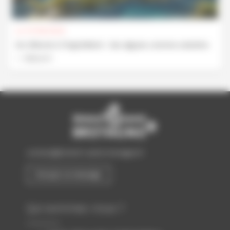
Le 07/09/2026
Du littoral à l’ingrédient : les algues comme solution
Découvrir
contact@biotech-sante-bretagne.fr
Envoyer un message
Qui sommes-nous ?