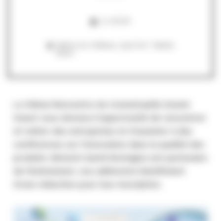
Le 25/05
Marina du château, Quai Eric Tabarly
Brest
La 10ème Rencontre du Cosmetopôle Grand-
Ouest vous donnera l’opportunité de rencontrer
et visiter des entreprises et d’assister à des
conférences sur l’innovation dans la qualité des
produits.
Biotech Santé Bretagne est partenaire
de l’événement, nos adhérents bénéficient
d’une réduction pour leur inscription.