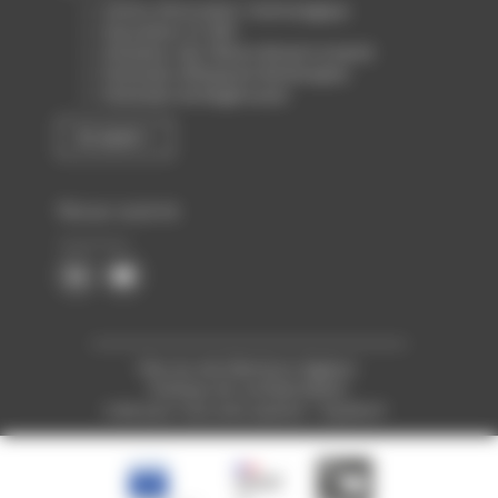
Centre d’Innovation Technologique
Association loi 1901
Animateur des filières Biotech & Santé
Partenaire d’Atlanpole Biotherapies
Partenaire de Biogenouest
En savoir +
Nous suivre
Plan du site
Mentions légales
Politique de confidentialité
Créé pour vous avec passion : Voyelle.fr