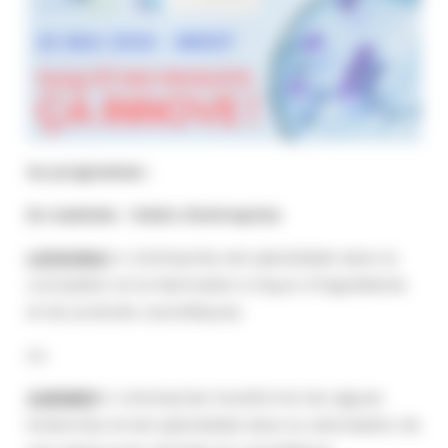
Au programme
:
En matinée : Visite d’entreprise
LESSONIA
>
L’entreprise est spécialisée dans la
conception et la fabrication à façon d’ingrédients
et de produits cosmétiques.
ou
AGRIMER
>
L’entreprise transforme les algues
bretonnes et est spécialisée dans la valorisation de