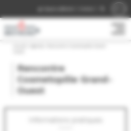
Panneau de gestion des cookies
Espace adhérent
Contact
Accueil
»
Agenda
»
Rencontre Cosmetopôle Grand-
Ouest
Rencontre
Cosmetopôle Grand-
Ouest
Informations pratiques