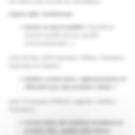
ces ressources marines en cosmétique.
L’après-midi : Conférences
Qu’est-ce que la qualité ?
(qualité du
produit, qualité perçue, qualité
environnementale,…)
Leila Rochet, Chief Inspiration Officer, Cosmetics
Inspiration & Creation
Quelles conservation, réglementations et
efficacité pour des produits à diluer ?
Jean-Christophe APPRIOU, Ingénieur d’affaire
Technature
Conservation des matières premières et
produits finis : quelles alternatives