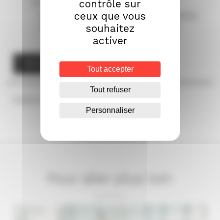
Visite INRAE BIA – Le Rheu et Hall
contrôle sur
ceux que vous
technologique cidricole de l’IFPC (Institut
souhaitez
Français des Productions Cidricoles)
activer
INSCRIPTION
Tout accepter
Tout refuser
Publié le 07/05/2024
Personnaliser
Pour aller plus loin