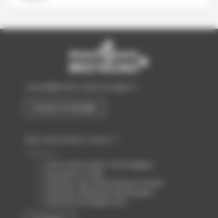
contact@biotech-sante-bretagne.fr
Envoyer un message
Qui sommes-nous ?
Centre d’Innovation Technologique
Association loi 1901
Animateur des filières Biotech & Santé
Partenaire d’Atlanpole Biotherapies
Partenaire de Biogenouest