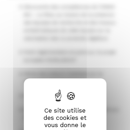
Découverte des compétences de l’INRAE
BIA – Le Rheu au travers de la présence
des équipes de recherche et des travaux
emblématiques de cette équipe sur la
valorisation des co-produits végétaux
Point réglementaire et point sur le projet
européen RURALBIOUP
Pitchs des acteurs mobilisés sur la
valorisation des co-produits
RdV BtoB
Atelier d’intelligence collective portant sur
Ce site utilise
des cookies et
l’économie circulaire
vous donne le