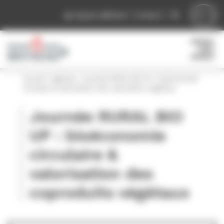
Panneau de gestion des cookies
Espace adhérent
Contact
Accueil
»
Agenda
»
Journée RURAL BIO UP : bioéconomie
circulaire & valorisation des coproduits végétaux
Journée RURAL BIO
UP : bioéconomie
circulaire &
valorisation des
coproduits végétaux