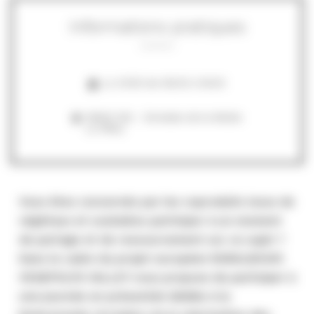
Informations pratiques
Le 31/05 de 09:30 à 16:00
INRAE BIA - Domaine de la Motte
Le Rheu
Vous êtes concernés par les coproduits issus de
végétaux et souhaitez participer à un moment
de partage et de ressourcement sur ce sujet ?
Dans le cadre du projet européen RURALBIOUP,
VEGEPOLYS VALLEY vous propose de participer à
une journée en présentiel dédiée à la