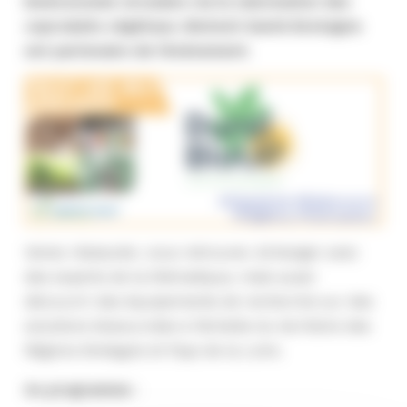
bioéconomie circulaire via la valorisation des
coproduits végétaux. Biotech Santé Bretagne
est partenaire de l’événement.
Venez réseauter, vous retrouver, échanger avec
des experts de la thématique, mais aussi
découvrir des équipements de recherche sur des
solutions biosourcées à l’échelle du territoire des
Régions Bretagne et Pays de la Loire.
Au programme
: