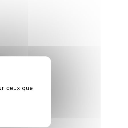
oé
sur ceux que