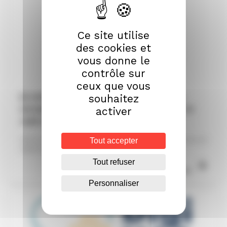
Ce site utilise
des cookies et
vous donne le
contrôle sur
ceux que vous
[à voir] Soin à domicile : des innovations
souhaitez
européennes testées en Bretagne dans le
activer
cadre du projet ACE
Tout accepter
Face au vieillissement de la population et à la pénurie de personnel
soignant en Europe, le projet européen ACE a...
Tout refuser
Lire la suite
Personnaliser