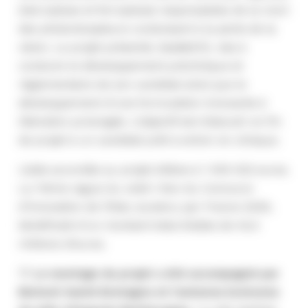
(nécroptose et ferroptose) responsables de la mort
des photorécepteurs conduisant à la perte de la
vision. Le projet présenté, SeaBeEYE, vise à
conduire le développement préclinique et
règlementaire de son candidat ainsi que le
développement d’une formulation innovante à
libération prolongée. L’objectif est d’aboutir en fin
de projet à un candidat prêt à entrer en clinique.
L’aide accordée au projet s’élève à 1 545 032 euros.
La 11ème vague du volet i-Nov du Concours
d’innovation de l’Etat, soutenu par France 2030,
bénéficiait d’un montant total d’aides de 43,4
millions d’euros.
💡
Le montage du projet a été accompagné par
Biotech Santé Bretagne et l’antenne bretonne