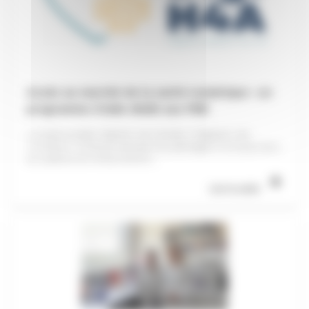
Accès au marché de la santé numérique : un
programme d’aide dédié aux PME
Le projet européen DigiH4A vise à faciliter l’intégration des
innovations numérique adressant les pathologies chroniques dans
les systèmes de remboursement,...
Lire la suite