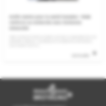
Actifs marins pour la santé humaine : Yslab
renforce sa recherche avec Sorbonne
Université
Yslab, entreprise bretonne basée à Quimper et spécialisée dans les
dispositifs médicaux, cosmétiques et compléments alimentaires
issus d’actifs marins à...
Lire la suite